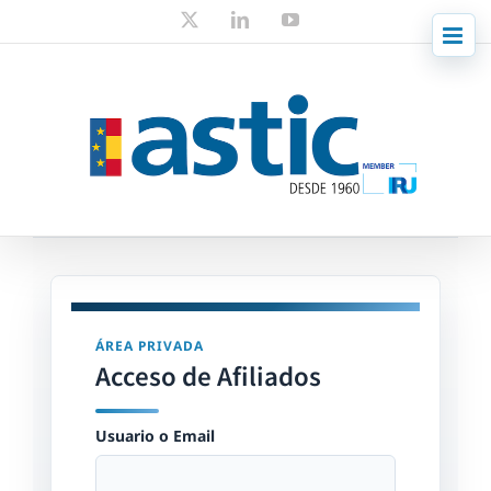
Skip
X
LinkedIn
YouTube
to
content
ÁREA PRIVADA
Acceso de Afiliados
Usuario o Email