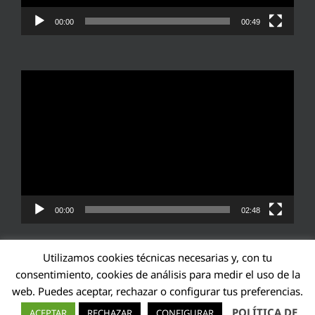
00:00
00:49
Reproductor
de
vídeo
00:00
02:48
Utilizamos cookies técnicas necesarias y, con tu
consentimiento, cookies de análisis para medir el uso de la
web. Puedes aceptar, rechazar o configurar tus preferencias.
Transparencia UE: 571940142138-2
POLÍTICA DE
ACEPTAR
RECHAZAR
CONFIGURAR