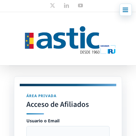
Skip
X
LinkedIn
YouTube
to
content
ÁREA PRIVADA
Acceso de Afiliados
Usuario o Email