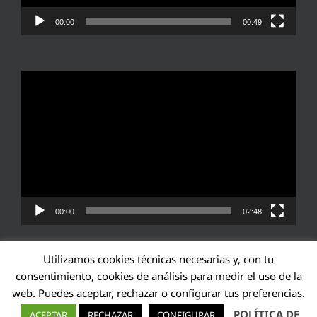
00:00
00:49
Reproductor
de
vídeo
00:00
02:48
Utilizamos cookies técnicas necesarias y, con tu
consentimiento, cookies de análisis para medir el uso de la
web. Puedes aceptar, rechazar o configurar tus preferencias.
Transparencia UE: 571940142138-2
POLÍTICA DE
ACEPTAR
RECHAZAR
CONFIGURAR