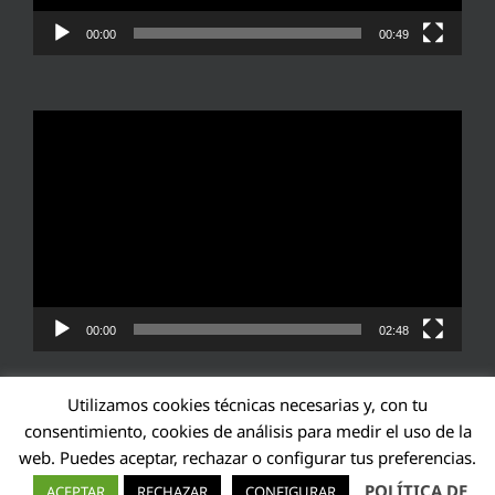
00:00
00:49
Reproductor
de
vídeo
00:00
02:48
Utilizamos cookies técnicas necesarias y, con tu
consentimiento, cookies de análisis para medir el uso de la
web. Puedes aceptar, rechazar o configurar tus preferencias.
Transparencia UE: 571940142138-2
POLÍTICA DE
ACEPTAR
RECHAZAR
CONFIGURAR