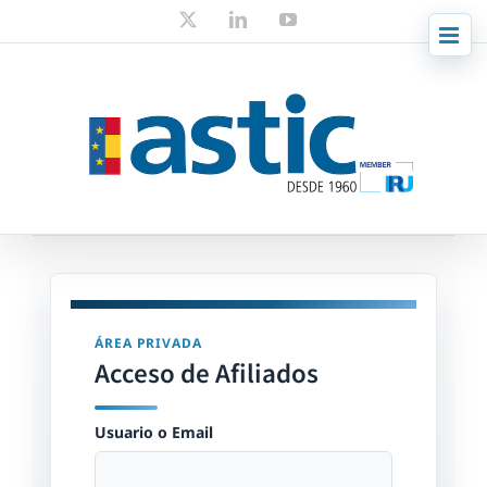
Skip
X
LinkedIn
YouTube
to
content
ÁREA PRIVADA
Acceso de Afiliados
Usuario o Email