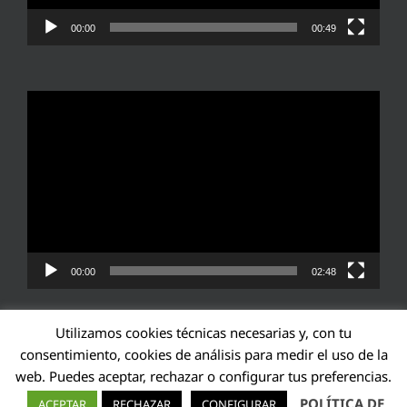
00:00
00:49
Reproductor
de
vídeo
00:00
02:48
Utilizamos cookies técnicas necesarias y, con tu
consentimiento, cookies de análisis para medir el uso de la
web. Puedes aceptar, rechazar o configurar tus preferencias.
Transparencia UE: 571940142138-2
POLÍTICA DE
ACEPTAR
RECHAZAR
CONFIGURAR