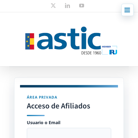
Skip
X
LinkedIn
YouTube
to
content
ÁREA PRIVADA
Acceso de Afiliados
Usuario o Email