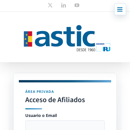
Skip
X
LinkedIn
YouTube
to
content
ÁREA PRIVADA
Acceso de Afiliados
Usuario o Email