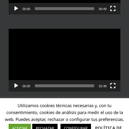
00:00
00:49
Reproductor
de
vídeo
00:00
02:48
Utilizamos cookies técnicas necesarias y, con tu
consentimiento, cookies de análisis para medir el uso de la
web. Puedes aceptar, rechazar o configurar tus preferencias.
Transparencia UE: 571940142138-2
POLÍTICA DE
ACEPTAR
RECHAZAR
CONFIGURAR