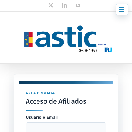
Skip
X
LinkedIn
YouTube
to
content
ÁREA PRIVADA
Acceso de Afiliados
Usuario o Email