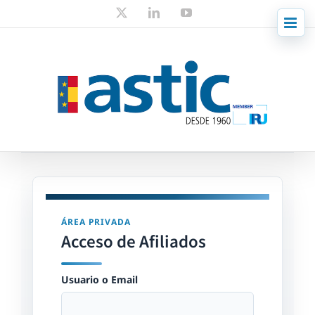
Skip
X
LinkedIn
YouTube
to
content
ÁREA PRIVADA
Acceso de Afiliados
Usuario o Email