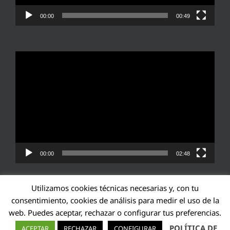
00:00
00:49
Reproductor
de
vídeo
00:00
02:48
Utilizamos cookies técnicas necesarias y, con tu
consentimiento, cookies de análisis para medir el uso de la
web. Puedes aceptar, rechazar o configurar tus preferencias.
Transparencia UE: 571940142138-2
POLÍTICA DE
ACEPTAR
RECHAZAR
CONFIGURAR