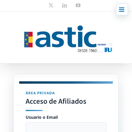
Skip
X
LinkedIn
YouTube
to
content
ÁREA PRIVADA
Acceso de Afiliados
Usuario o Email