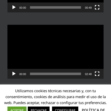
00:00
00:49
Reproductor
de
vídeo
00:00
02:48
Utilizamos cookies técnicas necesarias y, con tu
consentimiento, cookies de análisis para medir el uso de la
web. Puedes aceptar, rechazar o configurar tus preferencias.
Transparencia UE: 571940142138-2
POLÍTICA DE
ACEPTAR
RECHAZAR
CONFIGURAR