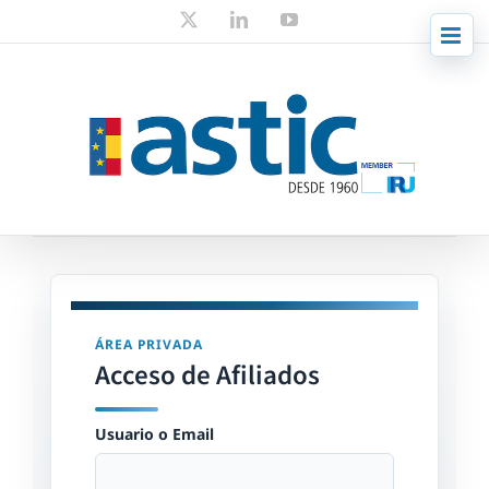
Skip
X
LinkedIn
YouTube
to
content
ÁREA PRIVADA
Acceso de Afiliados
Usuario o Email