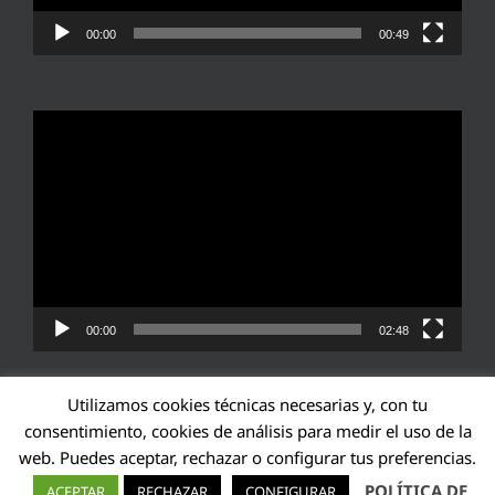
00:00
00:49
Reproductor
de
vídeo
00:00
02:48
Utilizamos cookies técnicas necesarias y, con tu
consentimiento, cookies de análisis para medir el uso de la
web. Puedes aceptar, rechazar o configurar tus preferencias.
Transparencia UE: 571940142138-2
POLÍTICA DE
ACEPTAR
RECHAZAR
CONFIGURAR