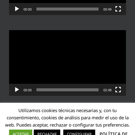
00:00
00:49
Reproductor
de
vídeo
00:00
02:48
Utilizamos cookies técnicas necesarias y, con tu
consentimiento, cookies de análisis para medir el uso de la
web. Puedes aceptar, rechazar o configurar tus preferencias.
Transparencia UE: 571940142138-2
POLÍTICA DE
ACEPTAR
RECHAZAR
CONFIGURAR