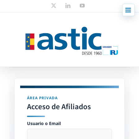
Skip
X
LinkedIn
YouTube
to
content
ÁREA PRIVADA
Acceso de Afiliados
Usuario o Email