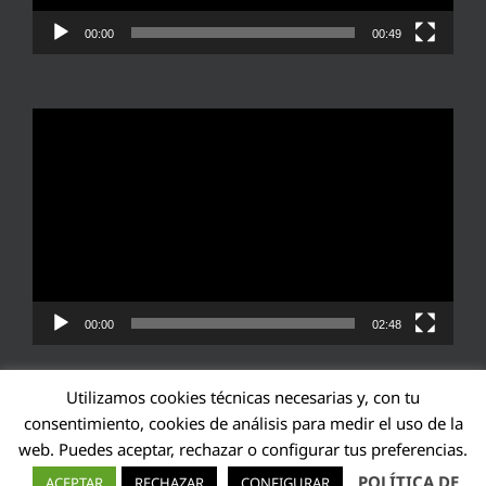
00:00
00:49
Reproductor
de
vídeo
00:00
02:48
Utilizamos cookies técnicas necesarias y, con tu
consentimiento, cookies de análisis para medir el uso de la
web. Puedes aceptar, rechazar o configurar tus preferencias.
Transparencia UE: 571940142138-2
POLÍTICA DE
ACEPTAR
RECHAZAR
CONFIGURAR