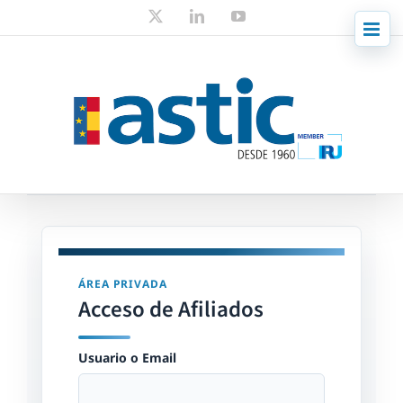
Skip
X
LinkedIn
YouTube
to
content
ÁREA PRIVADA
Acceso de Afiliados
Usuario o Email