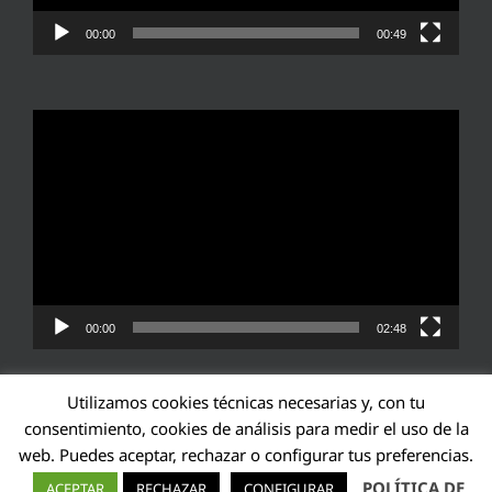
00:00
00:49
Reproductor
de
vídeo
00:00
02:48
Utilizamos cookies técnicas necesarias y, con tu
consentimiento, cookies de análisis para medir el uso de la
web. Puedes aceptar, rechazar o configurar tus preferencias.
Transparencia UE: 571940142138-2
POLÍTICA DE
ACEPTAR
RECHAZAR
CONFIGURAR