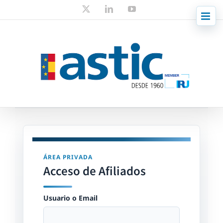
Skip
X
LinkedIn
YouTube
to
content
ÁREA PRIVADA
Acceso de Afiliados
Usuario o Email