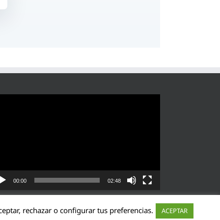
roductor
eo
00:00
02:48
eptar, rechazar o configurar tus preferencias.
ACEPTAR