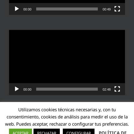
00:00
00:49
Reproductor
de
vídeo
00:00
02:48
Utilizamos cookies técnicas necesarias y, con tu
consentimiento, cookies de análisis para medir el uso de la
web. Puedes aceptar, rechazar o configurar tus preferencias.
Transparencia UE: 571940142138-2
POLÍTICA DE
ACEPTAR
RECHAZAR
CONFIGURAR