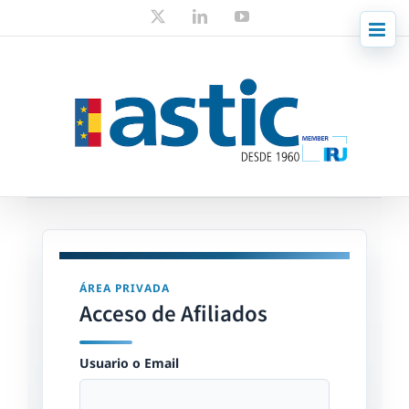
Skip
X
LinkedIn
YouTube
to
content
ÁREA PRIVADA
Acceso de Afiliados
Usuario o Email