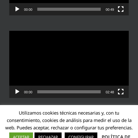
00:00
00:49
Reproductor
de
vídeo
00:00
02:48
Utilizamos cookies técnicas necesarias y, con tu
consentimiento, cookies de análisis para medir el uso de la
web. Puedes aceptar, rechazar o configurar tus preferencias.
Transparencia UE: 571940142138-2
POLÍTICA DE
ACEPTAR
RECHAZAR
CONFIGURAR