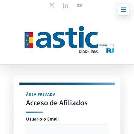
Skip
X
LinkedIn
YouTube
to
content
ÁREA PRIVADA
Acceso de Afiliados
Usuario o Email