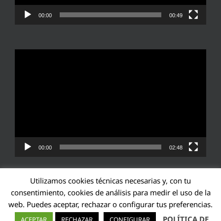
00:00
00:49
Reproductor
de
vídeo
00:00
02:48
Utilizamos cookies técnicas necesarias y, con tu
consentimiento, cookies de análisis para medir el uso de la
web. Puedes aceptar, rechazar o configurar tus preferencias.
Transparencia UE: 571940142138-2
POLÍTICA DE
ACEPTAR
RECHAZAR
CONFIGURAR