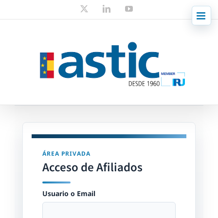
Skip
X
LinkedIn
YouTube
to
content
ÁREA PRIVADA
Acceso de Afiliados
Usuario o Email