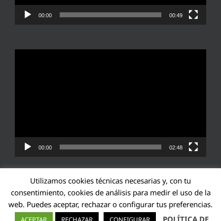
00:00
00:49
Reproductor
de
vídeo
00:00
02:48
Utilizamos cookies técnicas necesarias y, con tu
consentimiento, cookies de análisis para medir el uso de la
web. Puedes aceptar, rechazar o configurar tus preferencias.
Transparencia UE: 571940142138-2
POLÍTICA DE
ACEPTAR
RECHAZAR
CONFIGURAR