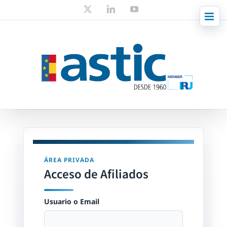
Skip
X
LinkedIn
YouTube
to
content
ÁREA PRIVADA
Acceso de Afiliados
Usuario o Email