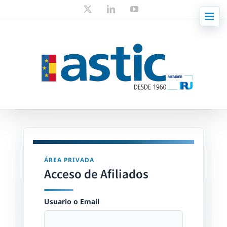
Skip
X
LinkedIn
YouTube
to
content
ÁREA PRIVADA
Acceso de Afiliados
Usuario o Email