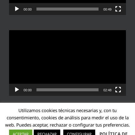
00:00
00:49
Reproductor
de
vídeo
00:00
02:48
Utilizamos cookies técnicas necesarias y, con tu
consentimiento, cookies de análisis para medir el uso de la
web. Puedes aceptar, rechazar o configurar tus preferencias.
Transparencia UE: 571940142138-2
POLÍTICA DE
ACEPTAR
RECHAZAR
CONFIGURAR