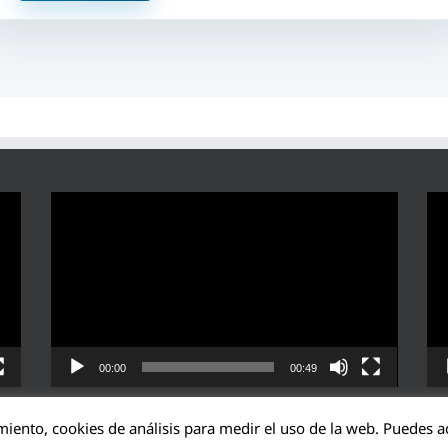
Reproductor
Rep
de
de
vídeo
víd
00:00
00:49
miento, cookies de análisis para medir el uso de la web. Puedes ac