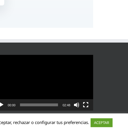
roductor
eo
00:00
02:48
eptar, rechazar o configurar tus preferencias.
ACEPTAR