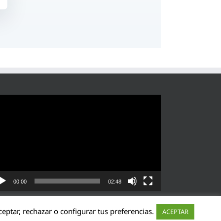
roductor
eo
00:00
02:48
eptar, rechazar o configurar tus preferencias.
ACEPTAR