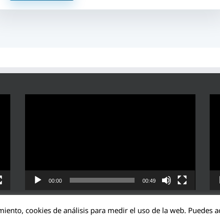
Reproductor
Rep
de
de
vídeo
víd
00:00
00:49
miento, cookies de análisis para medir el uso de la web. Puedes ac