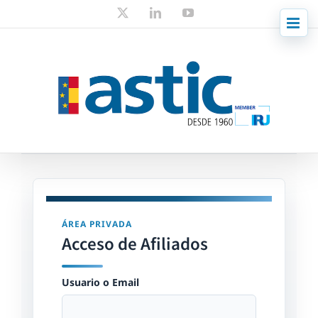
Skip
X
LinkedIn
YouTube
to
content
ÁREA PRIVADA
Acceso de Afiliados
Usuario o Email