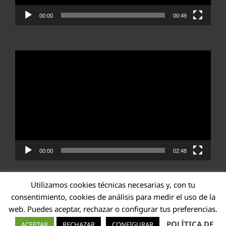
00:00
00:49
Reproductor
de
vídeo
00:00
02:48
Utilizamos cookies técnicas necesarias y, con tu
consentimiento, cookies de análisis para medir el uso de la
web. Puedes aceptar, rechazar o configurar tus preferencias.
Transparencia UE: 571940142138-2
POLÍTICA DE
ACEPTAR
RECHAZAR
CONFIGURAR