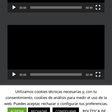
00:00
00:49
Reproductor
de
vídeo
00:00
02:48
Utilizamos cookies técnicas necesarias y, con tu
consentimiento, cookies de análisis para medir el uso de la
web. Puedes aceptar, rechazar o configurar tus preferencias.
Transparencia UE: 571940142138-2
POLÍTICA DE
ACEPTAR
RECHAZAR
CONFIGURAR