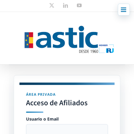
Skip
X
LinkedIn
YouTube
to
content
ÁREA PRIVADA
Acceso de Afiliados
Usuario o Email