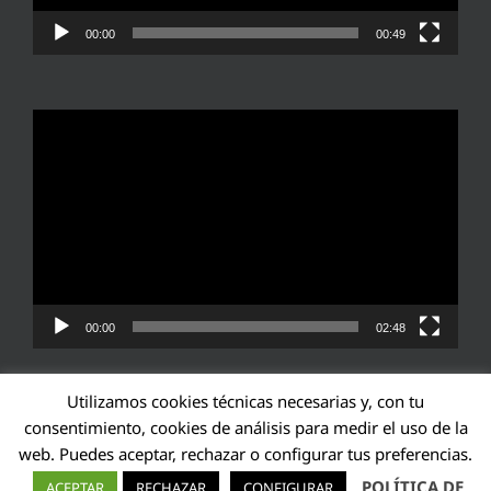
00:00
00:49
Reproductor
de
vídeo
00:00
02:48
Utilizamos cookies técnicas necesarias y, con tu
consentimiento, cookies de análisis para medir el uso de la
web. Puedes aceptar, rechazar o configurar tus preferencias.
Transparencia UE: 571940142138-2
POLÍTICA DE
ACEPTAR
RECHAZAR
CONFIGURAR