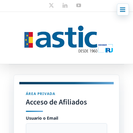
Skip
X
LinkedIn
YouTube
to
content
ÁREA PRIVADA
Acceso de Afiliados
Usuario o Email