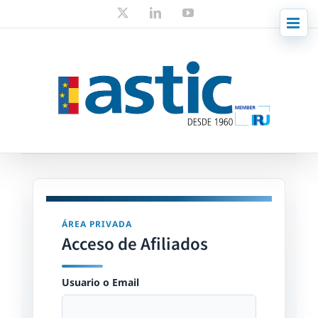
Skip
X
LinkedIn
YouTube
to
content
ÁREA PRIVADA
Acceso de Afiliados
Usuario o Email