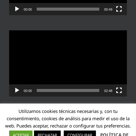
00:00
00:49
Reproductor
de
vídeo
00:00
02:48
Utilizamos cookies técnicas necesarias y, con tu
consentimiento, cookies de análisis para medir el uso de la
web. Puedes aceptar, rechazar o configurar tus preferencias.
Transparencia UE: 571940142138-2
POLÍTICA DE
ACEPTAR
RECHAZAR
CONFIGURAR