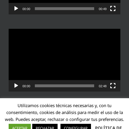
00:00
00:49
Reproductor
de
vídeo
00:00
02:48
Utilizamos cookies técnicas necesarias y, con tu
consentimiento, cookies de análisis para medir el uso de la
web. Puedes aceptar, rechazar o configurar tus preferencias.
Transparencia UE: 571940142138-2
POLÍTICA DE
ACEPTAR
RECHAZAR
CONFIGURAR