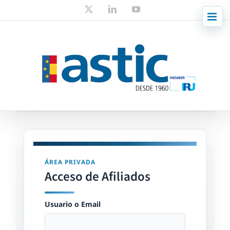
Skip
X
LinkedIn
YouTube
to
content
ÁREA PRIVADA
Acceso de Afiliados
Usuario o Email