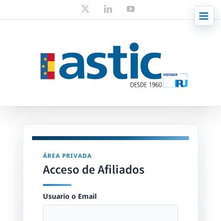
Skip
X
LinkedIn
YouTube
to
content
ÁREA PRIVADA
Acceso de Afiliados
Usuario o Email