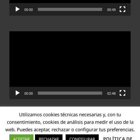
00:00
00:49
Reproductor
de
vídeo
00:00
02:48
Utilizamos cookies técnicas necesarias y, con tu
consentimiento, cookies de análisis para medir el uso de la
web. Puedes aceptar, rechazar o configurar tus preferencias.
Transparencia UE: 571940142138-2
POLÍTICA DE
ACEPTAR
RECHAZAR
CONFIGURAR