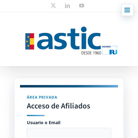
Skip
X
LinkedIn
YouTube
to
content
ÁREA PRIVADA
Acceso de Afiliados
Usuario o Email