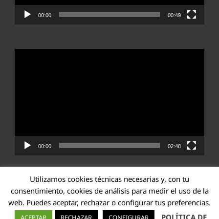
00:00
00:49
Reproductor
de
vídeo
00:00
02:48
Utilizamos cookies técnicas necesarias y, con tu
consentimiento, cookies de análisis para medir el uso de la
web. Puedes aceptar, rechazar o configurar tus preferencias.
Transparencia UE: 571940142138-2
POLÍTICA DE
ACEPTAR
RECHAZAR
CONFIGURAR