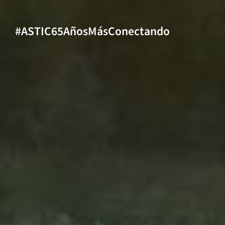
#ASTIC65AñosMásConectando