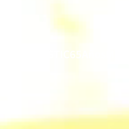
#ASTIC65AñosMás