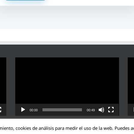
Reproductor
Rep
de
de
vídeo
víd
00:00
00:49
miento, cookies de análisis para medir el uso de la web. Puedes ac