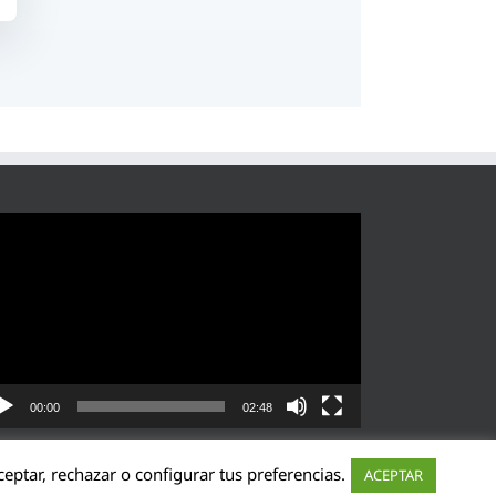
roductor
eo
00:00
02:48
eptar, rechazar o configurar tus preferencias.
ACEPTAR