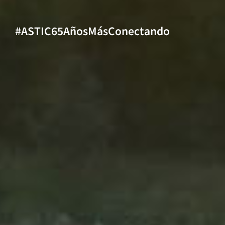
#ASTIC65AñosMásConectando