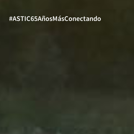
#ASTIC65AñosMásConectando