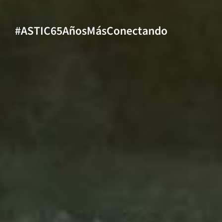
#ASTIC65AñosMásConectando