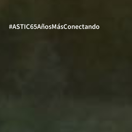
#ASTIC65AñosMásConectando