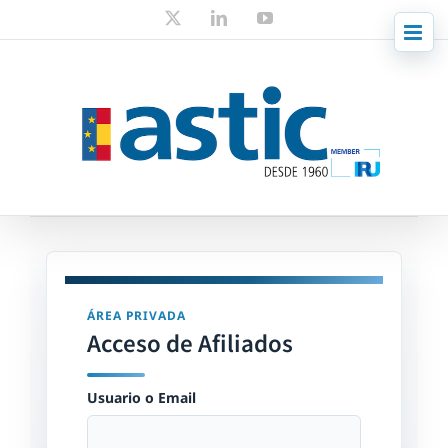
Skip
X
LinkedIn
YouTube
to
content
ÁREA PRIVADA
Acceso de Afiliados
Usuario o Email