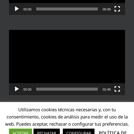
00:00
00:49
Reproductor
de
vídeo
00:00
02:48
Utilizamos cookies técnicas necesarias y, con tu
consentimiento, cookies de análisis para medir el uso de la
web. Puedes aceptar, rechazar o configurar tus preferencias.
Transparencia UE: 571940142138-2
POLÍTICA DE
ACEPTAR
RECHAZAR
CONFIGURAR