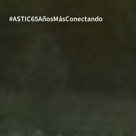
#ASTIC65AñosMásConectando